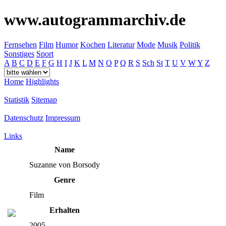
www.autogrammarchiv.de
Fernsehen
Film
Humor
Kochen
Literatur
Mode
Musik
Politik
Sonstiges
Sport
A
B
C
D
E
F
G
H
I
J
K
L
M
N
O
P
Q
R
S
Sch
St
T
U
V
W
Y
Z
Home
Highlights
Statistik
Sitemap
Datenschutz
Impressum
Links
Name
Suzanne von Borsody
Genre
Film
Erhalten
2005