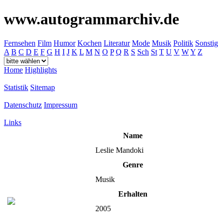
www.autogrammarchiv.de
Fernsehen
Film
Humor
Kochen
Literatur
Mode
Musik
Politik
Sonstig
A
B
C
D
E
F
G
H
I
J
K
L
M
N
O
P
Q
R
S
Sch
St
T
U
V
W
Y
Z
Home
Highlights
Statistik
Sitemap
Datenschutz
Impressum
Links
Name
Leslie Mandoki
Genre
Musik
Erhalten
2005