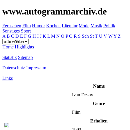
www.autogrammarchiv.de
Fernsehen
Film
Humor
Kochen
Literatur
Mode
Musik
Politik
Sonstiges
Sport
A
B
C
D
E
F
G
H
I
J
K
L
M
N
O
P
Q
R
S
Sch
St
T
U
V
W
Y
Z
Home
Highlights
Statistik
Sitemap
Datenschutz
Impressum
Links
Name
Ivan Desny
Genre
Film
Erhalten
1993