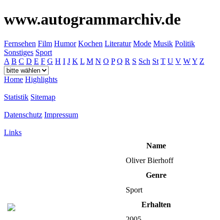
www.autogrammarchiv.de
Fernsehen
Film
Humor
Kochen
Literatur
Mode
Musik
Politik
Sonstiges
Sport
A
B
C
D
E
F
G
H
I
J
K
L
M
N
O
P
Q
R
S
Sch
St
T
U
V
W
Y
Z
Home
Highlights
Statistik
Sitemap
Datenschutz
Impressum
Links
Name
Oliver Bierhoff
Genre
Sport
Erhalten
2005