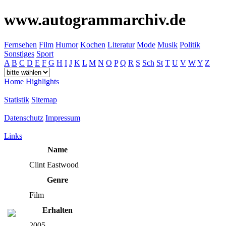
www.autogrammarchiv.de
Fernsehen
Film
Humor
Kochen
Literatur
Mode
Musik
Politik
Sonstiges
Sport
A
B
C
D
E
F
G
H
I
J
K
L
M
N
O
P
Q
R
S
Sch
St
T
U
V
W
Y
Z
Home
Highlights
Statistik
Sitemap
Datenschutz
Impressum
Links
Name
Clint Eastwood
Genre
Film
Erhalten
2005