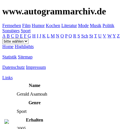
www.autogrammarchiv.de
Fernsehen
Film
Humor
Kochen
Literatur
Mode
Musik
Politik
Sonstiges
Sport
A
B
C
D
E
F
G
H
I
J
K
L
M
N
O
P
Q
R
S
Sch
St
T
U
V
W
Y
Z
Home
Highlights
Statistik
Sitemap
Datenschutz
Impressum
Links
Name
Gerald Asamoah
Genre
Sport
Erhalten
2005