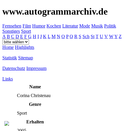
www.autogrammarchiv.de
Fernsehen
Film
Humor
Kochen
Literatur
Mode
Musik
Politik
Sonstiges
Sport
A
B
C
D
E
F
G
H
I
J
K
L
M
N
O
P
Q
R
S
Sch
St
T
U
V
W
Y
Z
Home
Highlights
Statistik
Sitemap
Datenschutz
Impressum
Links
Name
Corina Christenau
Genre
Sport
Erhalten
2005