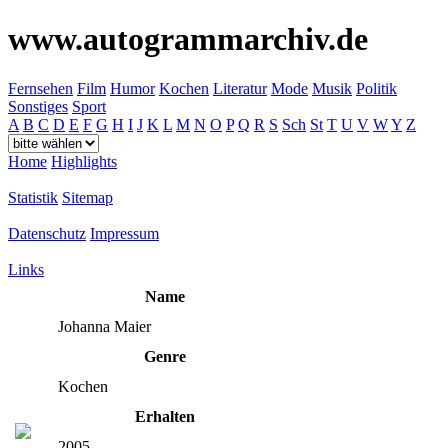
www.autogrammarchiv.de
Fernsehen
Film
Humor
Kochen
Literatur
Mode
Musik
Politik
Sonstiges
Sport
A
B
C
D
E
F
G
H
I
J
K
L
M
N
O
P
Q
R
S
Sch
St
T
U
V
W
Y
Z
Home
Highlights
Statistik
Sitemap
Datenschutz
Impressum
Links
Name
Johanna Maier
Genre
Kochen
Erhalten
2005