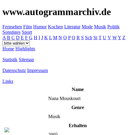
www.autogrammarchiv.de
Fernsehen
Film
Humor
Kochen
Literatur
Mode
Musik
Politik
Sonstiges
Sport
A
B
C
D
E
F
G
H
I
J
K
L
M
N
O
P
Q
R
S
Sch
St
T
U
V
W
Y
Z
Home
Highlights
Statistik
Sitemap
Datenschutz
Impressum
Links
Name
Nana Mouskouri
Genre
Musik
Erhalten
2005