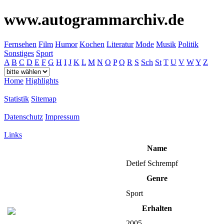
www.autogrammarchiv.de
Fernsehen
Film
Humor
Kochen
Literatur
Mode
Musik
Politik
Sonstiges
Sport
A
B
C
D
E
F
G
H
I
J
K
L
M
N
O
P
Q
R
S
Sch
St
T
U
V
W
Y
Z
Home
Highlights
Statistik
Sitemap
Datenschutz
Impressum
Links
Name
Detlef Schrempf
Genre
Sport
Erhalten
2005