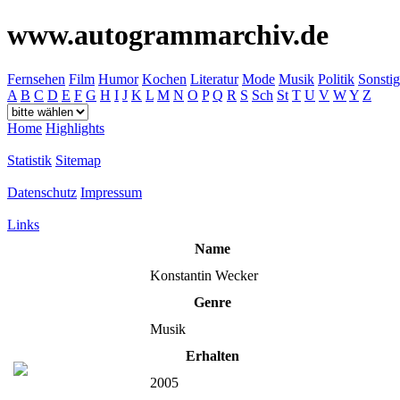
www.autogrammarchiv.de
Fernsehen
Film
Humor
Kochen
Literatur
Mode
Musik
Politik
Sonstig
A
B
C
D
E
F
G
H
I
J
K
L
M
N
O
P
Q
R
S
Sch
St
T
U
V
W
Y
Z
Home
Highlights
Statistik
Sitemap
Datenschutz
Impressum
Links
Name
Konstantin Wecker
Genre
Musik
Erhalten
2005