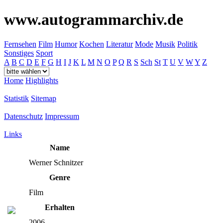
www.autogrammarchiv.de
Fernsehen
Film
Humor
Kochen
Literatur
Mode
Musik
Politik
Sonstiges
Sport
A
B
C
D
E
F
G
H
I
J
K
L
M
N
O
P
Q
R
S
Sch
St
T
U
V
W
Y
Z
Home
Highlights
Statistik
Sitemap
Datenschutz
Impressum
Links
Name
Werner Schnitzer
Genre
Film
Erhalten
2006