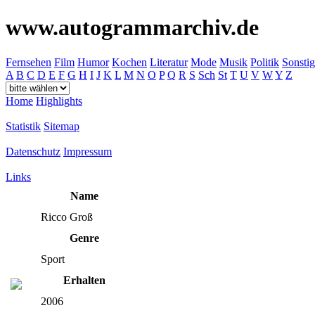
www.autogrammarchiv.de
Fernsehen
Film
Humor
Kochen
Literatur
Mode
Musik
Politik
Sonstig
A
B
C
D
E
F
G
H
I
J
K
L
M
N
O
P
Q
R
S
Sch
St
T
U
V
W
Y
Z
Home
Highlights
Statistik
Sitemap
Datenschutz
Impressum
Links
Name
Ricco Groß
Genre
Sport
Erhalten
2006