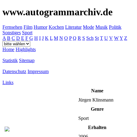
www.autogrammarchiv.de
Fernsehen
Film
Humor
Kochen
Literatur
Mode
Musik
Politik
Sonstiges
Sport
A
B
C
D
E
F
G
H
I
J
K
L
M
N
O
P
Q
R
S
Sch
St
T
U
V
W
Y
Z
Home
Highlights
Statistik
Sitemap
Datenschutz
Impressum
Links
Name
Jürgen Klinsmann
Genre
Sport
Erhalten
2006