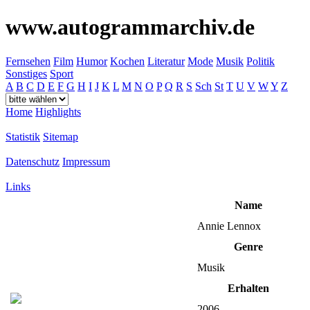
www.autogrammarchiv.de
Fernsehen
Film
Humor
Kochen
Literatur
Mode
Musik
Politik
Sonstiges
Sport
A
B
C
D
E
F
G
H
I
J
K
L
M
N
O
P
Q
R
S
Sch
St
T
U
V
W
Y
Z
Home
Highlights
Statistik
Sitemap
Datenschutz
Impressum
Links
Name
Annie Lennox
Genre
Musik
Erhalten
2006