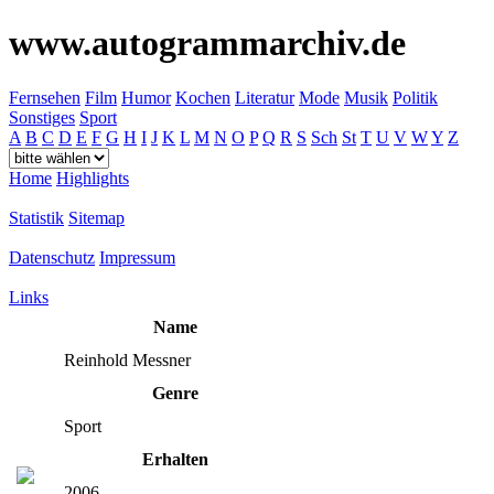
www.autogrammarchiv.de
Fernsehen
Film
Humor
Kochen
Literatur
Mode
Musik
Politik
Sonstiges
Sport
A
B
C
D
E
F
G
H
I
J
K
L
M
N
O
P
Q
R
S
Sch
St
T
U
V
W
Y
Z
Home
Highlights
Statistik
Sitemap
Datenschutz
Impressum
Links
Name
Reinhold Messner
Genre
Sport
Erhalten
2006