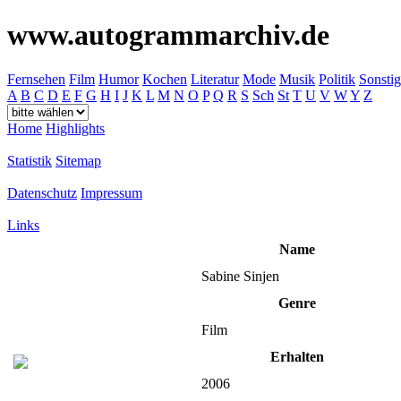
www.autogrammarchiv.de
Fernsehen
Film
Humor
Kochen
Literatur
Mode
Musik
Politik
Sonstig
A
B
C
D
E
F
G
H
I
J
K
L
M
N
O
P
Q
R
S
Sch
St
T
U
V
W
Y
Z
Home
Highlights
Statistik
Sitemap
Datenschutz
Impressum
Links
Name
Sabine Sinjen
Genre
Film
Erhalten
2006