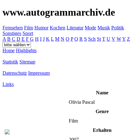
www.autogrammarchiv.de
Fernsehen
Film
Humor
Kochen
Literatur
Mode
Musik
Politik
Sonstiges
Sport
A
B
C
D
E
F
G
H
I
J
K
L
M
N
O
P
Q
R
S
Sch
St
T
U
V
W
Y
Z
Home
Highlights
Statistik
Sitemap
Datenschutz
Impressum
Links
Name
Olivia Pascal
Genre
Film
Erhalten
2007