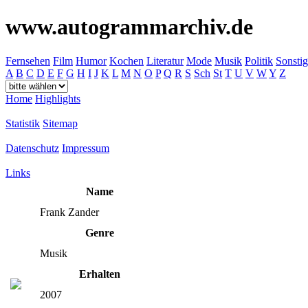
www.autogrammarchiv.de
Fernsehen
Film
Humor
Kochen
Literatur
Mode
Musik
Politik
Sonstig
A
B
C
D
E
F
G
H
I
J
K
L
M
N
O
P
Q
R
S
Sch
St
T
U
V
W
Y
Z
Home
Highlights
Statistik
Sitemap
Datenschutz
Impressum
Links
Name
Frank Zander
Genre
Musik
Erhalten
2007