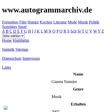
www.autogrammarchiv.de
Fernsehen
Film
Humor
Kochen
Literatur
Mode
Musik
Politik
Sonstiges
Sport
A
B
C
D
E
F
G
H
I
J
K
L
M
N
O
P
Q
R
S
Sch
St
T
U
V
W
Y
Z
Home
Highlights
Statistik
Sitemap
Datenschutz
Impressum
Links
Name
Gianna Nannini
Genre
Musik
Erhalten
2007