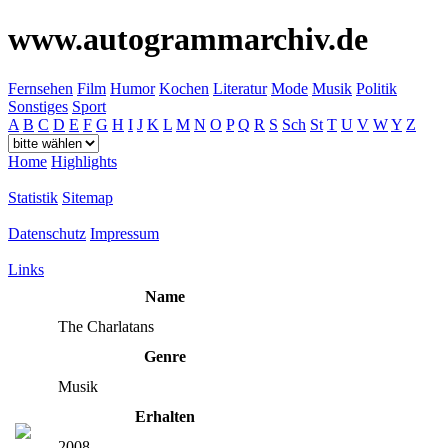
www.autogrammarchiv.de
Fernsehen
Film
Humor
Kochen
Literatur
Mode
Musik
Politik
Sonstiges
Sport
A
B
C
D
E
F
G
H
I
J
K
L
M
N
O
P
Q
R
S
Sch
St
T
U
V
W
Y
Z
Home
Highlights
Statistik
Sitemap
Datenschutz
Impressum
Links
Name
The Charlatans
Genre
Musik
Erhalten
2008