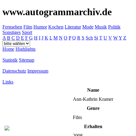
www.autogrammarchiv.de
Fernsehen
Film
Humor
Kochen
Literatur
Mode
Musik
Politik
Sonstiges
Sport
A
B
C
D
E
F
G
H
I
J
K
L
M
N
O
P
Q
R
S
Sch
St
T
U
V
W
Y
Z
Home
Highlights
Statistik
Sitemap
Datenschutz
Impressum
Links
Name
Ann-Kathrin Kramer
Genre
Film
Erhalten
2008