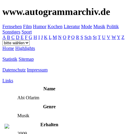
www.autogrammarchiv.de
Fernsehen
Film
Humor
Kochen
Literatur
Mode
Musik
Politik
Sonstiges
Sport
A
B
C
D
E
F
G
H
I
J
K
L
M
N
O
P
Q
R
S
Sch
St
T
U
V
W
Y
Z
Home
Highlights
Statistik
Sitemap
Datenschutz
Impressum
Links
Name
Abi Ofarim
Genre
Musik
Erhalten
2009