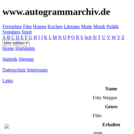
www.autogrammarchiv.de
Fernsehen
Film
Humor
Kochen
Literatur
Mode
Musik
Politik
Sonstiges
Sport
A
B
C
D
E
F
G
H
I
J
K
L
M
N
O
P
Q
R
S
Sch
St
T
U
V
W
Y
Z
Home
Highlights
Statistik
Sitemap
Datenschutz
Impressum
Links
Name
Fritz Wepper
Genre
Film
Erhalten
2009