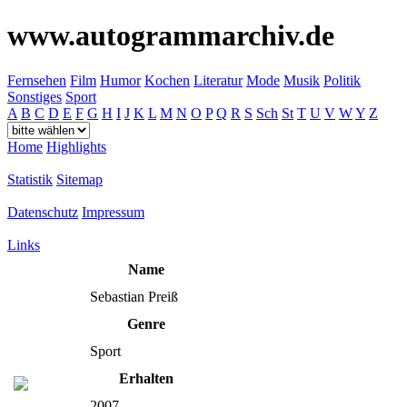
www.autogrammarchiv.de
Fernsehen
Film
Humor
Kochen
Literatur
Mode
Musik
Politik
Sonstiges
Sport
A
B
C
D
E
F
G
H
I
J
K
L
M
N
O
P
Q
R
S
Sch
St
T
U
V
W
Y
Z
Home
Highlights
Statistik
Sitemap
Datenschutz
Impressum
Links
Name
Sebastian Preiß
Genre
Sport
Erhalten
2007