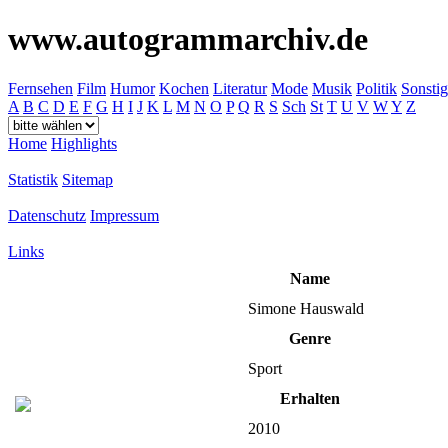
www.autogrammarchiv.de
Fernsehen
Film
Humor
Kochen
Literatur
Mode
Musik
Politik
Sonstig
A
B
C
D
E
F
G
H
I
J
K
L
M
N
O
P
Q
R
S
Sch
St
T
U
V
W
Y
Z
Home
Highlights
Statistik
Sitemap
Datenschutz
Impressum
Links
Name
Simone Hauswald
Genre
Sport
Erhalten
2010