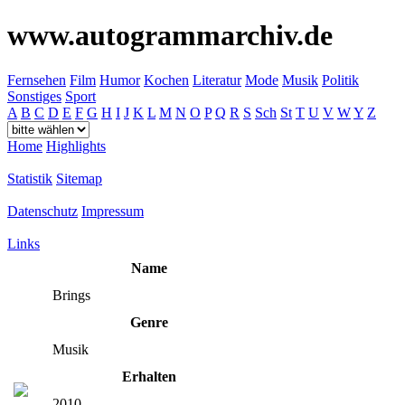
www.autogrammarchiv.de
Fernsehen
Film
Humor
Kochen
Literatur
Mode
Musik
Politik
Sonstiges
Sport
A
B
C
D
E
F
G
H
I
J
K
L
M
N
O
P
Q
R
S
Sch
St
T
U
V
W
Y
Z
Home
Highlights
Statistik
Sitemap
Datenschutz
Impressum
Links
Name
Brings
Genre
Musik
Erhalten
2010