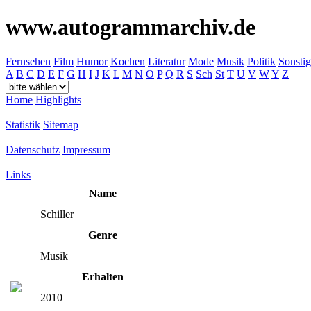
www.autogrammarchiv.de
Fernsehen
Film
Humor
Kochen
Literatur
Mode
Musik
Politik
Sonstig
A
B
C
D
E
F
G
H
I
J
K
L
M
N
O
P
Q
R
S
Sch
St
T
U
V
W
Y
Z
Home
Highlights
Statistik
Sitemap
Datenschutz
Impressum
Links
Name
Schiller
Genre
Musik
Erhalten
2010