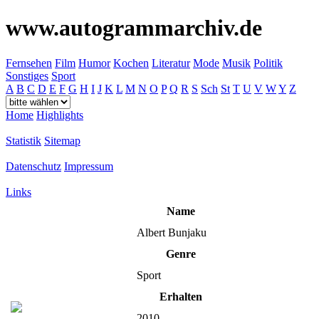
www.autogrammarchiv.de
Fernsehen
Film
Humor
Kochen
Literatur
Mode
Musik
Politik
Sonstiges
Sport
A
B
C
D
E
F
G
H
I
J
K
L
M
N
O
P
Q
R
S
Sch
St
T
U
V
W
Y
Z
Home
Highlights
Statistik
Sitemap
Datenschutz
Impressum
Links
Name
Albert Bunjaku
Genre
Sport
Erhalten
2010