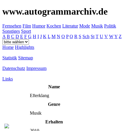
www.autogrammarchiv.de
Fernsehen
Film
Humor
Kochen
Literatur
Mode
Musik
Politik
Sonstiges
Sport
A
B
C
D
E
F
G
H
I
J
K
L
M
N
O
P
Q
R
S
Sch
St
T
U
V
W
Y
Z
Home
Highlights
Statistik
Sitemap
Datenschutz
Impressum
Links
Name
Efterklang
Genre
Musik
Erhalten
2010