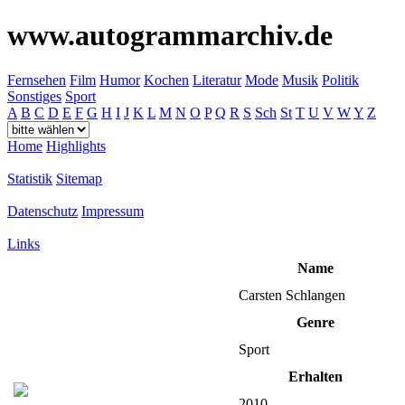
www.autogrammarchiv.de
Fernsehen
Film
Humor
Kochen
Literatur
Mode
Musik
Politik
Sonstiges
Sport
A
B
C
D
E
F
G
H
I
J
K
L
M
N
O
P
Q
R
S
Sch
St
T
U
V
W
Y
Z
Home
Highlights
Statistik
Sitemap
Datenschutz
Impressum
Links
Name
Carsten Schlangen
Genre
Sport
Erhalten
2010