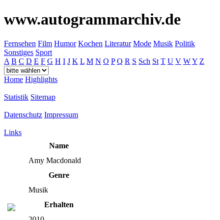
www.autogrammarchiv.de
Fernsehen
Film
Humor
Kochen
Literatur
Mode
Musik
Politik
Sonstiges
Sport
A
B
C
D
E
F
G
H
I
J
K
L
M
N
O
P
Q
R
S
Sch
St
T
U
V
W
Y
Z
Home
Highlights
Statistik
Sitemap
Datenschutz
Impressum
Links
Name
Amy Macdonald
Genre
Musik
Erhalten
2010