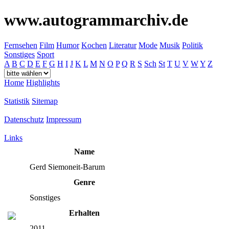
www.autogrammarchiv.de
Fernsehen
Film
Humor
Kochen
Literatur
Mode
Musik
Politik
Sonstiges
Sport
A
B
C
D
E
F
G
H
I
J
K
L
M
N
O
P
Q
R
S
Sch
St
T
U
V
W
Y
Z
Home
Highlights
Statistik
Sitemap
Datenschutz
Impressum
Links
Name
Gerd Siemoneit-Barum
Genre
Sonstiges
Erhalten
2011