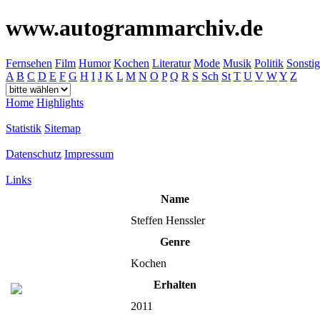
www.autogrammarchiv.de
Fernsehen
Film
Humor
Kochen
Literatur
Mode
Musik
Politik
Sonstig
A
B
C
D
E
F
G
H
I
J
K
L
M
N
O
P
Q
R
S
Sch
St
T
U
V
W
Y
Z
Home
Highlights
Statistik
Sitemap
Datenschutz
Impressum
Links
Name
Steffen Henssler
Genre
Kochen
Erhalten
2011