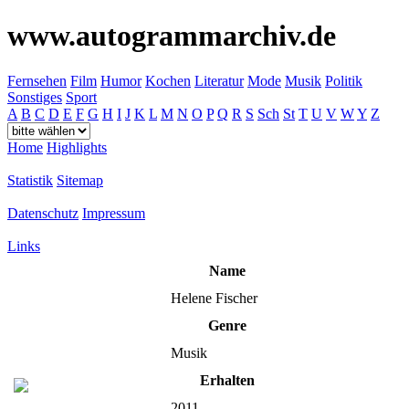
www.autogrammarchiv.de
Fernsehen
Film
Humor
Kochen
Literatur
Mode
Musik
Politik
Sonstiges
Sport
A
B
C
D
E
F
G
H
I
J
K
L
M
N
O
P
Q
R
S
Sch
St
T
U
V
W
Y
Z
Home
Highlights
Statistik
Sitemap
Datenschutz
Impressum
Links
Name
Helene Fischer
Genre
Musik
Erhalten
2011