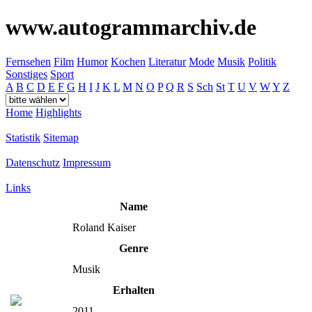
www.autogrammarchiv.de
Fernsehen
Film
Humor
Kochen
Literatur
Mode
Musik
Politik
Sonstiges
Sport
A
B
C
D
E
F
G
H
I
J
K
L
M
N
O
P
Q
R
S
Sch
St
T
U
V
W
Y
Z
Home
Highlights
Statistik
Sitemap
Datenschutz
Impressum
Links
Name
Roland Kaiser
Genre
Musik
Erhalten
2011