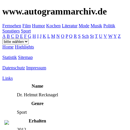
www.autogrammarchiv.de
Fernsehen
Film
Humor
Kochen
Literatur
Mode
Musik
Politik
Sonstiges
Sport
A
B
C
D
E
F
G
H
I
J
K
L
M
N
O
P
Q
R
S
Sch
St
T
U
V
W
Y
Z
Home
Highlights
Statistik
Sitemap
Datenschutz
Impressum
Links
Name
Dr. Helmut Recknagel
Genre
Sport
Erhalten
2012