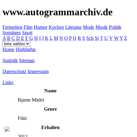
www.autogrammarchiv.de
Fernsehen
Film
Humor
Kochen
Literatur
Mode
Musik
Politik
Sonstiges
Sport
A
B
C
D
E
F
G
H
I
J
K
L
M
N
O
P
Q
R
S
Sch
St
T
U
V
W
Y
Z
Home
Highlights
Statistik
Sitemap
Datenschutz
Impressum
Links
Name
Bjarne Mädel
Genre
Film
Erhalten
2012