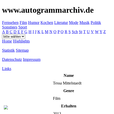
www.autogrammarchiv.de
Fernsehen
Film
Humor
Kochen
Literatur
Mode
Musik
Politik
Sonstiges
Sport
A
B
C
D
E
F
G
H
I
J
K
L
M
N
O
P
Q
R
S
Sch
St
T
U
V
W
Y
Z
Home
Highlights
Statistik
Sitemap
Datenschutz
Impressum
Links
Name
Tessa Mittelstaedt
Genre
Film
Erhalten
2013