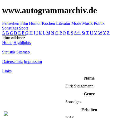
www.autogrammarchiv.de
Fernsehen
Film
Humor
Kochen
Literatur
Mode
Musik
Politik
Sonstiges
Sport
A
B
C
D
E
F
G
H
I
J
K
L
M
N
O
P
Q
R
S
Sch
St
T
U
V
W
Y
Z
Home
Highlights
Statistik
Sitemap
Datenschutz
Impressum
Links
Name
Dirk Steigemann
Genre
Sonstiges
Erhalten
2013