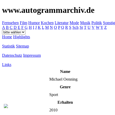
www.autogrammarchiv.de
Fernsehen
Film
Humor
Kochen
Literatur
Mode
Musik
Politik
Sonstig
A
B
C
D
E
F
G
H
I
J
K
L
M
N
O
P
Q
R
S
Sch
St
T
U
V
W
Y
Z
Home
Highlights
Statistik
Sitemap
Datenschutz
Impressum
Links
Name
Michael Oenning
Genre
Sport
Erhalten
2010