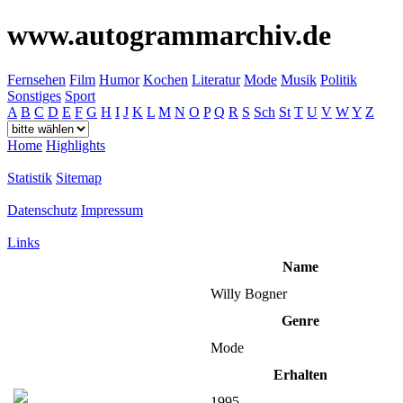
www.autogrammarchiv.de
Fernsehen
Film
Humor
Kochen
Literatur
Mode
Musik
Politik
Sonstiges
Sport
A
B
C
D
E
F
G
H
I
J
K
L
M
N
O
P
Q
R
S
Sch
St
T
U
V
W
Y
Z
Home
Highlights
Statistik
Sitemap
Datenschutz
Impressum
Links
Name
Willy Bogner
Genre
Mode
Erhalten
1995