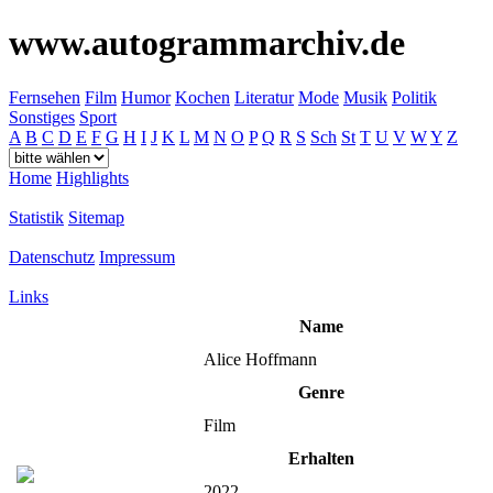
www.autogrammarchiv.de
Fernsehen
Film
Humor
Kochen
Literatur
Mode
Musik
Politik
Sonstiges
Sport
A
B
C
D
E
F
G
H
I
J
K
L
M
N
O
P
Q
R
S
Sch
St
T
U
V
W
Y
Z
Home
Highlights
Statistik
Sitemap
Datenschutz
Impressum
Links
Name
Alice Hoffmann
Genre
Film
Erhalten
2022