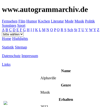
www.autogrammarchiv.de
Fernsehen
Film
Humor
Kochen
Literatur
Mode
Musik
Politik
Sonstiges
Sport
A
B
C
D
E
F
G
H
I
J
K
L
M
N
O
P
Q
R
S
Sch
St
T
U
V
W
Y
Z
Home
Highlights
Statistik
Sitemap
Datenschutz
Impressum
Links
Name
Alphaville
Genre
Musik
Erhalten
2022