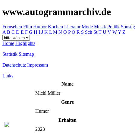
www.autogrammarchiv.de
Fernsehen
Film
Humor
Kochen
Literatur
Mode
Musik
Politik
Sonstig
A
B
C
D
E
F
G
H
I
J
K
L
M
N
O
P
Q
R
S
Sch
St
T
U
V
W
Y
Z
Home
Highlights
Statistik
Sitemap
Datenschutz
Impressum
Links
Name
Michl Müller
Genre
Humor
Erhalten
2023