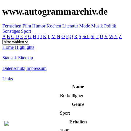
www.autogrammarchiv.de
Fernsehen
Film
Humor
Kochen
Literatur
Mode
Musik
Politik
Sonstiges
Sport
A
B
C
D
E
F
G
H
I
J
K
L
M
N
O
P
Q
R
S
Sch
St
T
U
V
W
Y
Z
Home
Highlights
Statistik
Sitemap
Datenschutz
Impressum
Links
Name
Bodo Illgner
Genre
Sport
Erhalten
1990