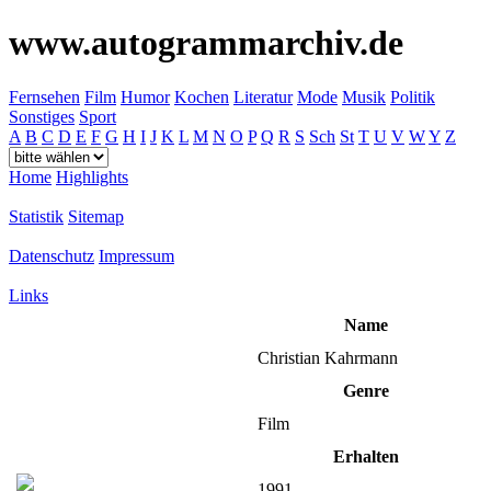
www.autogrammarchiv.de
Fernsehen
Film
Humor
Kochen
Literatur
Mode
Musik
Politik
Sonstiges
Sport
A
B
C
D
E
F
G
H
I
J
K
L
M
N
O
P
Q
R
S
Sch
St
T
U
V
W
Y
Z
Home
Highlights
Statistik
Sitemap
Datenschutz
Impressum
Links
Name
Christian Kahrmann
Genre
Film
Erhalten
1991