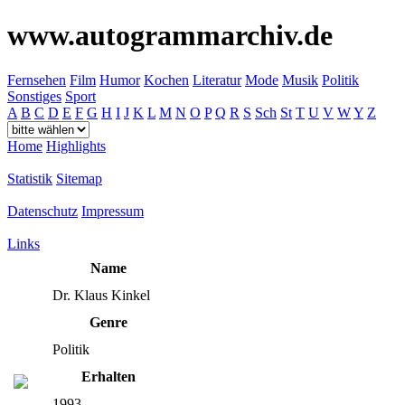
www.autogrammarchiv.de
Fernsehen
Film
Humor
Kochen
Literatur
Mode
Musik
Politik
Sonstiges
Sport
A
B
C
D
E
F
G
H
I
J
K
L
M
N
O
P
Q
R
S
Sch
St
T
U
V
W
Y
Z
Home
Highlights
Statistik
Sitemap
Datenschutz
Impressum
Links
Name
Dr. Klaus Kinkel
Genre
Politik
Erhalten
1993