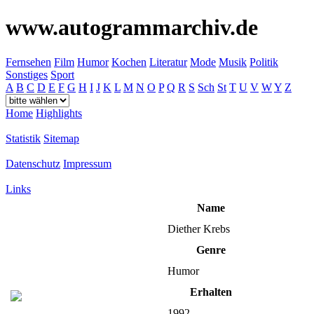
www.autogrammarchiv.de
Fernsehen
Film
Humor
Kochen
Literatur
Mode
Musik
Politik
Sonstiges
Sport
A
B
C
D
E
F
G
H
I
J
K
L
M
N
O
P
Q
R
S
Sch
St
T
U
V
W
Y
Z
Home
Highlights
Statistik
Sitemap
Datenschutz
Impressum
Links
Name
Diether Krebs
Genre
Humor
Erhalten
1992