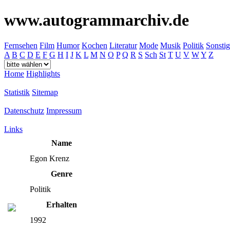
www.autogrammarchiv.de
Fernsehen
Film
Humor
Kochen
Literatur
Mode
Musik
Politik
Sonstig
A
B
C
D
E
F
G
H
I
J
K
L
M
N
O
P
Q
R
S
Sch
St
T
U
V
W
Y
Z
Home
Highlights
Statistik
Sitemap
Datenschutz
Impressum
Links
Name
Egon Krenz
Genre
Politik
Erhalten
1992